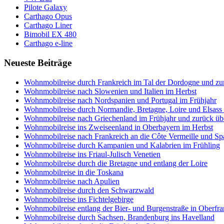
Pilote Galaxy
Carthago Opus
Carthago Liner
Bimobil EX 480
Carthago e-line
Neueste Beiträge
Wohnmobilreise durch Frankreich im Tal der Dordogne und zum
Wohnmobilreise nach Slowenien und Italien im Herbst
Wohnmobilreise nach Nordspanien und Portugal im Frühjahr
Wohnmobilreise durch Normandie, Bretagne, Loire und Elsas
Wohnmobilreise nach Griechenland im Frühjahr und zurück üb
Wohnmobilreise ins Zweiseenland in Oberbayern im Herbst
Wohnmobilreise nach Frankreich an die Côte Vermeille und S
Wohnmobilreise durch Kampanien und Kalabrien im Frühling
Wohnmobilreise ins Friaul-Julisch Venetien
Wohnmobilreise durch die Bretagne und entlang der Loire
Wohnmobilreise in die Toskana
Wohnmobilreise nach Apulien
Wohnmobilreise durch den Schwarzwald
Wohnmobilreise ins Fichtelgebirge
Wohnmobilreise entlang der Bier- und Burgenstraße in Oberfr
Wohnmobilreise durch Sachsen, Brandenburg ins Havelland