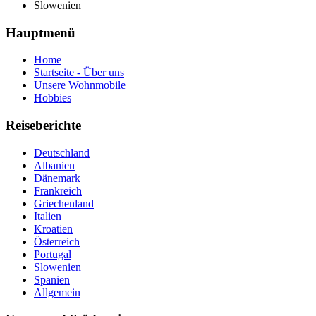
Slowenien
Hauptmenü
Home
Startseite - Über uns
Unsere Wohnmobile
Hobbies
Reiseberichte
Deutschland
Albanien
Dänemark
Frankreich
Griechenland
Italien
Kroatien
Österreich
Portugal
Slowenien
Spanien
Allgemein