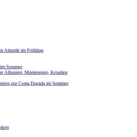
 Atlantik im Frühling
s im Sommer
er Albanien, Montenegro, Kroatien
panien zur Costa Dorada im Sommer
anken