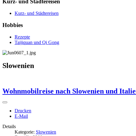
Kurz- und Städtereisen
Kurz- und Städtereisen
Hobbies
Rezepte
Taijiquan und Qi Gong
Slowenien
Wohnmobilreise nach Slowenien und Itali
Drucken
E-Mail
Details
Kategorie:
Slowenien