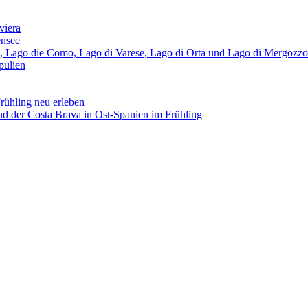
viera
ensee
, Lago die Como, Lago di Varese, Lago di Orta und Lago di Mergozzo
pulien
ühling neu erleben
nd der Costa Brava in Ost-Spanien im Frühling