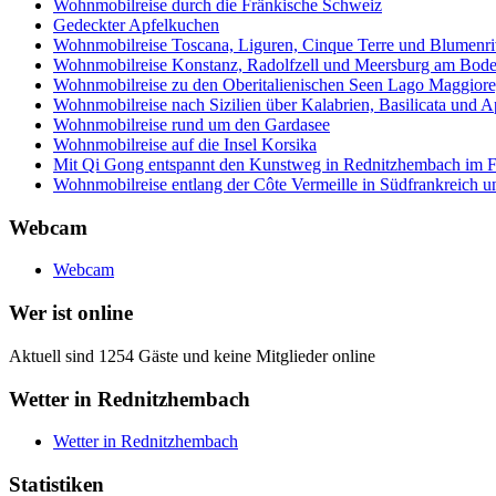
Wohnmobilreise durch die Fränkische Schweiz
Gedeckter Apfelkuchen
Wohnmobilreise Toscana, Liguren, Cinque Terre und Blumenri
Wohnmobilreise Konstanz, Radolfzell und Meersburg am Bod
Wohnmobilreise zu den Oberitalienischen Seen Lago Maggiore
Wohnmobilreise nach Sizilien über Kalabrien, Basilicata und A
Wohnmobilreise rund um den Gardasee
Wohnmobilreise auf die Insel Korsika
Mit Qi Gong entspannt den Kunstweg in Rednitzhembach im Fr
Wohnmobilreise entlang der Côte Vermeille in Südfrankreich u
Webcam
Webcam
Wer ist online
Aktuell sind 1254 Gäste und keine Mitglieder online
Wetter in Rednitzhembach
Wetter in Rednitzhembach
Statistiken