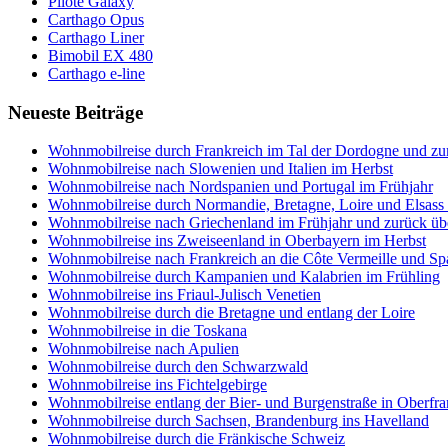
Pilote Galaxy
Carthago Opus
Carthago Liner
Bimobil EX 480
Carthago e-line
Neueste Beiträge
Wohnmobilreise durch Frankreich im Tal der Dordogne und zum
Wohnmobilreise nach Slowenien und Italien im Herbst
Wohnmobilreise nach Nordspanien und Portugal im Frühjahr
Wohnmobilreise durch Normandie, Bretagne, Loire und Elsas
Wohnmobilreise nach Griechenland im Frühjahr und zurück üb
Wohnmobilreise ins Zweiseenland in Oberbayern im Herbst
Wohnmobilreise nach Frankreich an die Côte Vermeille und S
Wohnmobilreise durch Kampanien und Kalabrien im Frühling
Wohnmobilreise ins Friaul-Julisch Venetien
Wohnmobilreise durch die Bretagne und entlang der Loire
Wohnmobilreise in die Toskana
Wohnmobilreise nach Apulien
Wohnmobilreise durch den Schwarzwald
Wohnmobilreise ins Fichtelgebirge
Wohnmobilreise entlang der Bier- und Burgenstraße in Oberfr
Wohnmobilreise durch Sachsen, Brandenburg ins Havelland
Wohnmobilreise durch die Fränkische Schweiz