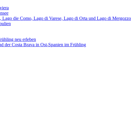
viera
ensee
, Lago die Como, Lago di Varese, Lago di Orta und Lago di Mergozzo
pulien
ühling neu erleben
nd der Costa Brava in Ost-Spanien im Frühling