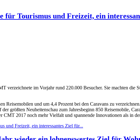
für Tourismus und Freizeit, ein interessan
CMT verzeichnete im Vorjahr rund 220.000 Besucher. Sie machten die S
i den Reisemobilen und um 4,4 Prozent bei den Caravans zu verzeichn
r auf der größten Neuheitenschau zum Jahresbeginn 850 Reisemobile, Ca
er CMT 2017 noch mehr Vielfalt und spannende Innovationen als in der
nd Freizeit, ein interessantes Ziel für...
Jahr wieder ein lohnenswertes Ziel für Wo