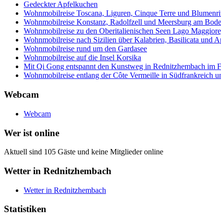
Gedeckter Apfelkuchen
Wohnmobilreise Toscana, Liguren, Cinque Terre und Blumenri
Wohnmobilreise Konstanz, Radolfzell und Meersburg am Bod
Wohnmobilreise zu den Oberitalienischen Seen Lago Maggiore
Wohnmobilreise nach Sizilien über Kalabrien, Basilicata und A
Wohnmobilreise rund um den Gardasee
Wohnmobilreise auf die Insel Korsika
Mit Qi Gong entspannt den Kunstweg in Rednitzhembach im Fr
Wohnmobilreise entlang der Côte Vermeille in Südfrankreich u
Webcam
Webcam
Wer ist online
Aktuell sind 105 Gäste und keine Mitglieder online
Wetter in Rednitzhembach
Wetter in Rednitzhembach
Statistiken