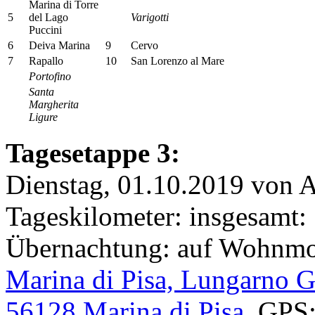
Marina di Torre
5
del Lago
Varigotti
Puccini
6
Deiva Marina
9
Cervo
7
Rapallo
10
San Lorenzo al Mare
Portofino
Santa
Margherita
Ligure
Tagesetappe 3:
Dienstag, 01.10.2019 von A
Tageskilometer: insgesamt:
Übernachtung: auf Wohnmob
Marina di Pisa, Lungarno G
56128 Marina di Pisa
, GPS