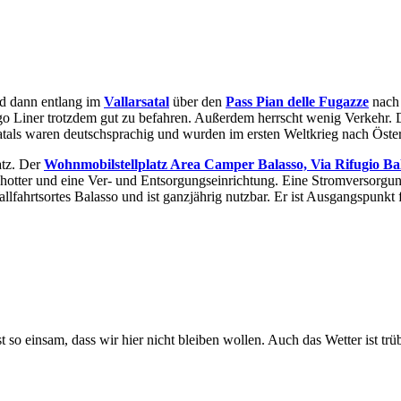
nd dann entlang im
Vallarsatal
über den
Pass Pian delle Fugazze
nach 
ago Liner trotzdem gut zu befahren. Außerdem herrscht wenig Verkehr. D
satals waren deutschsprachig und wurden im ersten Weltkrieg nach Öster
atz. Der
Wohnmobilstellplatz Area Camper Balasso, Via Rifugio Bal
chotter und eine Ver- und Entsorgungseinrichtung. Eine Stromversorgung
llfahrtsortes Balasso und ist ganzjährig nutzbar. Er ist Ausgangspunkt 
t so einsam, dass wir hier nicht bleiben wollen. Auch das Wetter ist tr