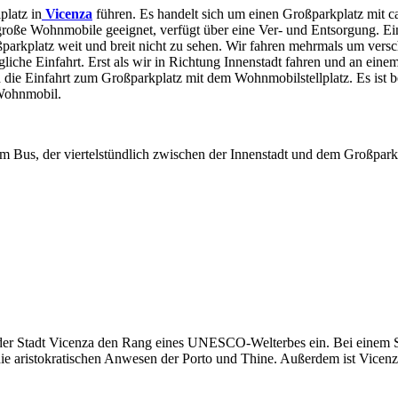
platz in
Vicenza
führen. Es handelt sich um einen Großparkplatz mit c
roße Wohnmobile geeignet, verfügt über eine Ver- und Entsorgung. Ei
roßparkplatz weit und breit nicht zu sehen. Wir fahren mehrmals um ver
iche Einfahrt. Erst als wir in Richtung Innenstadt fahren und an eine
die Einfahrt zum Großparkplatz mit dem Wohnmobilstellplatz. Es ist be
 Wohnmobil.
Bus, der viertelstündlich zwischen der Innenstadt und dem Großparkp
der Stadt Vicenza den Rang eines UNESCO-Welterbes ein. Bei einem Spa
die aristokratischen Anwesen der Porto und Thine. Außerdem ist Vicenz