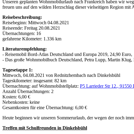
Unseren geplanten Wohnmobilurlaub nach Frankreich haben wir wege
freuen uns auf den wilden Herzschlag dieser vielseitigen Region mit 
Reisebeschreibung:
Reisebeginn: Mittwoch 04.08.2021
Reiseende: Freitag 20.08.2021
Übernachtungen: 16
gefahrene Kilometer: 1.336 km
Literaturempfehlung:
- Reisemobil Bord-Atlas Deutschland und Europa 2019, 24,90 Euro,
- Das große Wohnmobilbuch Deutschland, Petra Lupp, Martin Klu
Tagesetappe 1:
Mittwoch, 04.08.2021 von Rednitzhembach nach Dinkelsbühl
Tageskilometer: insgesamt: 82 km
Übernachtung: auf Wohnmobilstellplatz:
P5 Larrieder Str 12., 91550
Anzahl Übernachtungen: 2
Kosten: 6,00 €
Nebenkosten: keine
Gesamtkosten für eine Übernachtung: 6,00 €
Heute beginnen wir unseren Sommerurlaub, der wegen der noch imme
Treffen mit Schulfreunden in Dinkelsbühl