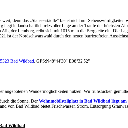
 wert, denn das „Stauseestädtle“ bietet nicht nur Sehenswürdigkeiten w
liegt in landschaftlich reizvoller Lage an der Traufe der höchsten Al
lb, der Lemberg, reiht sich mit 1015 m in die Bergkette ein. Die L
21 ist der Nordschwarzwald durch den neuen barrierefreien Aussichtstu
75323 Bad Wildbad
, GPS:N48°44'30" E08°32'52"
er angebotenen Wandermöglichkeiten nutzen. Wir frühstücken gemütlic
ndurch die Sonne. Der
Wohnmobilstellplatz in Bad Wildbad liegt a
srand von Bad Wildbad bietet Frischwasser, Strom, Entsorgung Grauwa
 Bad Wildbad