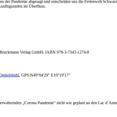
n der Pandemie abgesagt und entscheiden uns die Ferienwelt Schwar
Ausflugszielen im Überfluss.
g, Bruckmann Verlag GmbH, IABN 978-3-7343-1274-8
 Dinkelsbühl
, GPS:N49°04'29" E10°19'17"
rwährenden „Corona Pandemie“ nicht wie geplant an den Lac d´Annec