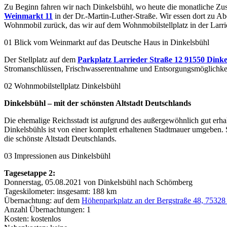
Zu Beginn fahren wir nach Dinkelsbühl, wo heute die monatliche Zu
Weinmarkt 11
in der Dr.-Martin-Luther-Straße. Wir essen dort zu 
Wohnmobil zurück, das wir auf dem Wohnmobilstellplatz in der Larrie
01 Blick vom Weinmarkt auf das Deutsche Haus in Dinkelsbühl
Der Stellplatz auf dem
Parkplatz Larrieder Straße 12 91550 Dinke
Stromanschlüssen, Frischwasserentnahme und Entsorgungsmöglichkeit
02 Wohnmobilstellplatz Dinkelsbühl
Dinkelsbühl – mit der schönsten Altstadt Deutschlands
Die ehemalige Reichsstadt ist aufgrund des außergewöhnlich gut erhalt
Dinkelsbühls ist von einer komplett erhaltenen Stadtmauer umgeben. Si
die schönste Altstadt Deutschlands.
03 Impressionen aus Dinkelsbühl
Tagesetappe 2:
Donnerstag, 05.08.2021 von Dinkelsbühl nach Schömberg
Tageskilometer: insgesamt: 188 km
Übernachtung: auf dem
Höhenparkplatz an der Bergstraße 48, 7532
Anzahl Übernachtungen: 1
Kosten: kostenlos