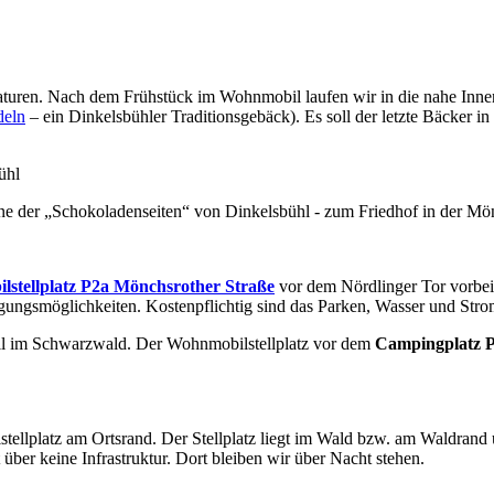
turen. Nach dem Frühstück im Wohnmobil laufen wir in die nahe Innen
deln
– ein Dinkelsbühler Traditionsgebäck). Es soll der letzte Bäcker i
ühl
ine der „Schokoladenseiten“ von Dinkelsbühl - zum Friedhof in der Mö
stellplatz P2a Mönchsrother Straße
vor dem Nördlinger Tor vorbei.
gungsmöglichkeiten. Kostenpflichtig sind das Parken, Wasser und Stro
l im Schwarzwald. Der Wohnmobilstellplatz vor dem
Campingplatz Pf
ellplatz am Ortsrand. Der Stellplatz liegt im Wald bzw. am Waldrand
ber keine Infrastruktur. Dort bleiben wir über Nacht stehen.