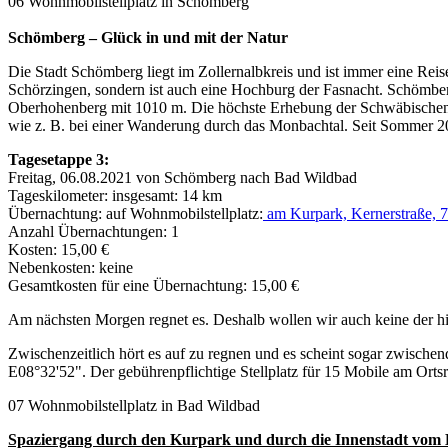
06 Wohnmobilstellplatz in Schömberg
Schömberg – Glück in und mit der Natur
Die Stadt Schömberg liegt im Zollernalbkreis und ist immer eine Reise
Schörzingen, sondern ist auch eine Hochburg der Fasnacht. Schömberg 
Oberhohenberg mit 1010 m. Die höchste Erhebung der Schwäbischen A
wie z. B. bei einer Wanderung durch das Monbachtal. Seit Sommer 20
Tagesetappe 3:
Freitag, 06.08.2021 von Schömberg nach Bad Wildbad
Tageskilometer: insgesamt: 14 km
Übernachtung: auf Wohnmobilstellplatz:
am Kurpark, Kernerstraße, 
Anzahl Übernachtungen: 1
Kosten: 15,00 €
Nebenkosten: keine
Gesamtkosten für eine Übernachtung: 15,00 €
Am nächsten Morgen regnet es. Deshalb wollen wir auch keine der hi
Zwischenzeitlich hört es auf zu regnen und es scheint sogar zwische
E08°32'52". Der gebührenpflichtige Stellplatz für 15 Mobile am Ort
07 Wohnmobilstellplatz in Bad Wildbad
Spaziergang durch den Kurpark und durch die Innenstadt vom