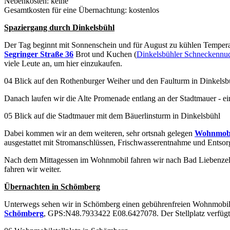
Nebenkosten: keine
Gesamtkosten für eine Übernachtung: kostenlos
Spaziergang durch Dinkelsbühl
Der Tag beginnt mit Sonnenschein und für August zu kühlen Tempera
Segringer Straße 36
Brot und Kuchen (
Dinkelsbühler Schneckennu
viele Leute an, um hier einzukaufen.
04 Blick auf den Rothenburger Weiher und den Faulturm in Dinkelsb
Danach laufen wir die Alte Promenade entlang an der Stadtmauer - e
05 Blick auf die Stadtmauer mit dem Bäuerlinsturm in Dinkelsbühl
Dabei kommen wir an dem weiteren, sehr ortsnah gelegen
Wohnmobil
ausgestattet mit Stromanschlüssen, Frischwasserentnahme und Entsor
Nach dem Mittagessen im Wohnmobil fahren wir nach Bad Liebenzel
fahren wir weiter.
Übernachten in Schömberg
Unterwegs sehen wir in Schömberg einen gebührenfreien Wohnmobilst
Schömberg
, GPS:N48.7933422 E08.6427078. Der Stellplatz verfügt ü