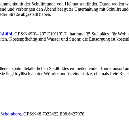
sammenkunft der Schulfreunde von Helmut stattfindet. Daran wollen w
Abend und verbringen den Abend bei guter Unterhaltung mit Schulfreu
der Straße abgestellt haben.
lsbühl
, GPS:N49°04'29" E10°19'17" hat rund 35 Stellplätze für Wohnmob
en. Kostenpflichtig sind Wasser und Strom; die Entsorgung ist koste
enen spätmittelalterlichen Stadtbildes ein bedeutender Tourismusort an 
e liegt idyllisch an der Wörnitz und ist eine stolze, ehemals freie Re
8 Schömberg
, GPS:N48.7933422 E08.6427078