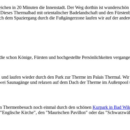
ichen in 20 Minuten die Innenstadt. Der Weg dorthin ist wunderschön g
 Dieses Thermalbad mit orientalischer Badelandschaft und den Fürsten
ach dem Spaziergang durch die Fußgängerzone laufen wir auf der ande
die schon Könige, Fürsten und hochgestellte Persönlichkeiten vergang
d laufen wieder durch den Park zur Therme im Palais Thermal. Wir g
wei Saunagänge und relaxen auf dem Dach der Therme im Außenpool 
dem Thermenbesuch noch einmal durch den schönen
Kurpark in Bad Wil
 "Englische Kirche", den "Maurischen Pavillon" oder das "Schwarzwä