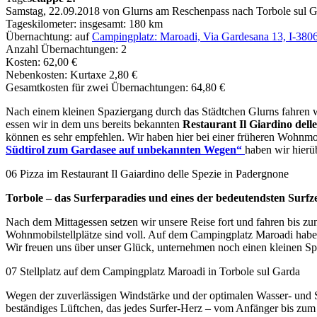
Samstag, 22.09.2018 von Glurns am Reschenpass nach Torbole sul 
Tageskilometer: insgesamt: 180 km
Übernachtung: auf
Campingplatz: Maroadi, Via Gardesana 13, I-3806
Anzahl Übernachtungen: 2
Kosten: 62,00 €
Nebenkosten: Kurtaxe 2,80 €
Gesamtkosten für zwei Übernachtungen: 64,80 €
Nach einem kleinen Spaziergang durch das Städtchen Glurns fahren wi
essen wir in dem uns bereits bekannten
Restaurant Il Giardino dell
können es sehr empfehlen. Wir haben hier bei einer früheren Wohnmo
Südtirol zum Gardasee auf unbekannten Wegen“
haben wir hierü
06 Pizza im Restaurant Il Gaiardino delle Spezie in Padergnone
Torbole – das Surferparadies und eines der bedeutendsten Surfze
Nach dem Mittagessen setzen wir unsere Reise fort und fahren bis z
Wohnmobilstellplätze sind voll. Auf dem Campingplatz Maroadi habe
Wir freuen uns über unser Glück, unternehmen noch einen kleinen 
07 Stellplatz auf dem Campingplatz Maroadi in Torbole sul Garda
Wegen der zuverlässigen Windstärke und der optimalen Wasser- und
beständiges Lüftchen, das jedes Surfer-Herz – vom Anfänger bis zum P