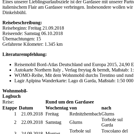
Eines unserer Lieblingsurlaubsziele ist der Gardasee mit unserer P
italienischem Flair am Gardasee verbringen. Insbesondere wollen wir
Dinkelsbühl.
Reisebeschreibung:
Reisebeginn: Freitag 21.09.2018
Reiseende: Samstag 06.10.2018
Übernachtungen: 15
Gefahrene Kilometer: 1.345 km
Literaturempfehlung:
Reisemobil Bord-Atlas Deutschland und Europa 2015, 24,90 E
Autokarte Northern Italy , Verlag freytag & berndt, Maßstab: 1
WOMO-Reihe, Mit dem Wohnmobil durchs Trentino und rund u
Lagir Aplpina Wanderkarte: Lago di Garda, Maßstab: 1:50 000
Wohnmobil-
Logbuch
Reise:
Rund um den Gardasee
Etappe
Datum
Wochentag
von
nach
1
21.09.2018
Freitag
Rednitzhembach
Glurns
Torbole sul
2
22.09.2018
Samstag
Glurns
Garda
Torbole sul
Toscolano del
3
24.09.2018
Montag