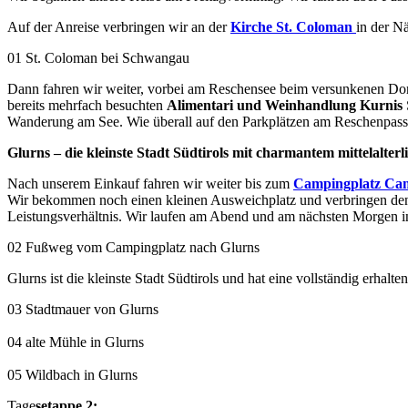
Auf der Anreise verbringen wir an der
Kirche St. Coloman
in der N
01 St. Coloman bei Schwangau
Dann fahren wir weiter, vorbei am Reschensee beim versunkenen Dor
bereits mehrfach besuchten
Alimentari und Weinhandlung Kurnis
Wanderung am See. Wie überall auf den Parkplätzen am Reschenpass 
Glurns – die kleinste Stadt Südtirols mit charmantem mittelalte
Nach unserem Einkauf fahren wir weiter bis zum
Campingplatz Camp
Wir bekommen noch einen kleinen Ausweichplatz und verbringen den re
Leistungsverhältnis. Wir laufen am Abend und am nächsten Morgen in
02 Fußweg vom Campingplatz nach Glurns
Glurns ist die kleinste Stadt Südtirols und hat eine vollständig erh
03 Stadtmauer von Glurns
04 alte Mühle in Glurns
05 Wildbach in Glurns
Tage
setappe 2: