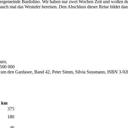
artnergemeinde Bardolino. Wir haben nur zwei Wochen Zeit und wollen
 auch mal das Westufer bereisen. Den Abschluss dieser Reise bildet d
uro,
:500 000
m den Gardasee, Band 42, Peter Simm, Silvia Sussmann, ISBN 3-92
km
375
180
46