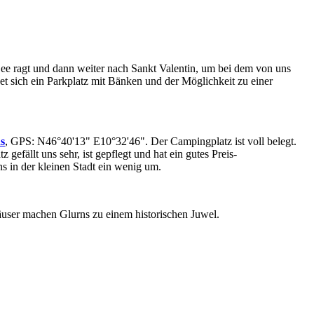
e ragt und dann weiter nach Sankt Valentin, um bei dem von uns
t sich ein Parkplatz mit Bänken und der Möglichkeit zu einer
s
, GPS: N46°40'13" E10°32'46". Der Campingplatz ist voll belegt.
ällt uns sehr, ist gepflegt und hat ein gutes Preis-
s in der kleinen Stadt ein wenig um.
häuser machen Glurns zu einem historischen Juwel.