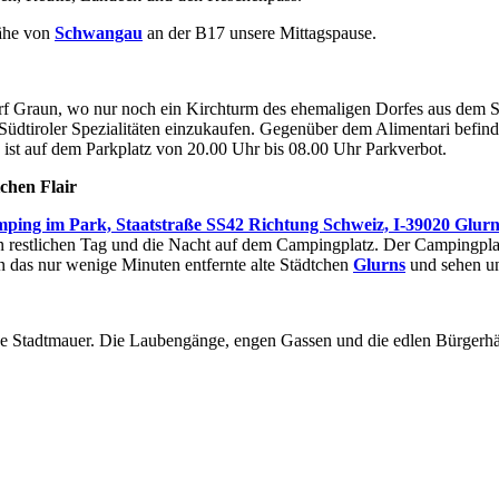
ähe von
Schwangau
an der B17 unsere Mittagspause.
f Graun, wo nur noch ein Kirchturm des ehemaligen Dorfes aus dem Se
Südtiroler Spezialitäten einzukaufen. Gegenüber dem Alimentari befinde
ist auf dem Parkplatz von 20.00 Uhr bis 08.00 Uhr Parkverbot.
rlichen Flair
ing im Park, Staatstraße SS42 Richtung Schweiz, I-39020 Glurn
stlichen Tag und die Nacht auf dem Campingplatz. Der Campingplatz gef
 das nur wenige Minuten entfernte alte Städtchen
Glurns
und sehen un
altene Stadtmauer. Die Laubengänge, engen Gassen und die edlen Bürger