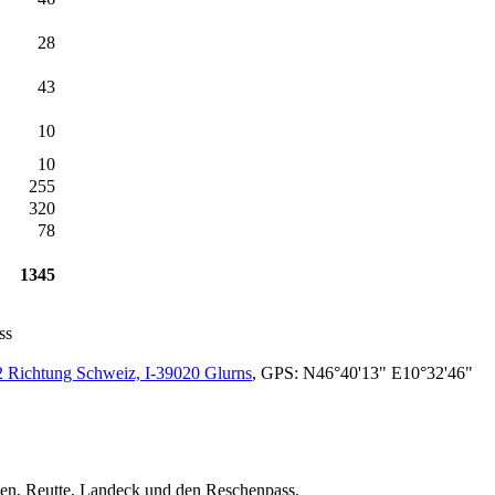
28
43
10
10
255
320
78
1345
ss
2 Richtung Schweiz, I-39020 Glurns
, GPS: N46°40'13" E10°32'46"
ssen, Reutte, Landeck und den Reschenpass.