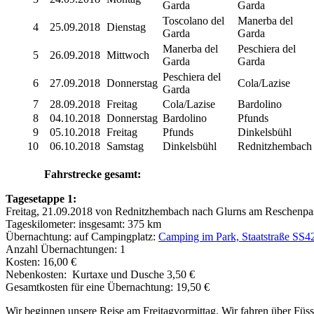
Garda
Garda
Toscolano del
Manerba del
4
25.09.2018
Dienstag
Garda
Garda
Manerba del
Peschiera del
5
26.09.2018
Mittwoch
Garda
Garda
Peschiera del
6
27.09.2018
Donnerstag
Cola/Lazise
Garda
7
28.09.2018
Freitag
Cola/Lazise
Bardolino
8
04.10.2018
Donnerstag
Bardolino
Pfunds
9
05.10.2018
Freitag
Pfunds
Dinkelsbühl
10
06.10.2018
Samstag
Dinkelsbühl
Rednitzhembach
Fahrstrecke gesamt:
Tagesetappe 1:
Freitag, 21.09.2018 von Rednitzhembach nach Glurns am Reschenpa
Tageskilometer: insgesamt: 375 km
Übernachtung: auf Campingplatz:
Camping im Park, Staatstraße SS4
Anzahl Übernachtungen: 1
Kosten: 16,00 €
Nebenkosten: Kurtaxe und Dusche 3,50 €
Gesamtkosten für eine Übernachtung: 19,50 €
Wir beginnen unsere Reise am Freitagvormittag. Wir fahren über Fü