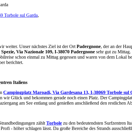
Garda
9 Torbole sul Garda
,
r weiter. Unser nächstes Ziel ist der Ort
Padergnone
, der an der Hau
e Spezie, Via Nazionale 109, I-38070 Padergnone
sehr gut zu Mittag
bilreise schon einmal zu Mittag gegessen und waren von dem Lokal beg
ber berichtet.
ntren Italiens
um
Campingplatz Maroadi, Via Gardesana 13, I-38069 Torbole sul
n wir Glück und bekommen gerade noch einen Platz. Der Campingplatz
Spaziergang am See entlang und genießen anschließend den restlichen
 Strandbedingungen zählt
Torbole
zu den bedeutendsten Surfzentren Ita
rofi - höher schlagen lässt. Da große Bereiche des Strands ausschließ