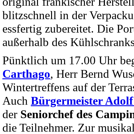
original fränkischer Herste
blitzschnell in der Verpac
essfertig zubereitet. Die Po
außerhalb des Kühlschranks
Pünktlich um 17.00 Uhr be
Carthago
, Herr Bernd Wus
Wintertreffens auf der Terr
Auch
Bürgermeister Adolf
der
Seniorchef des Campin
die Teilnehmer. Zur musika