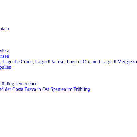
anken
viera
ensee
, Lago die Como, Lago di Varese, Lago di Orta und Lago di Mergozzo
pulien
ühling neu erleben
nd der Costa Brava in Ost-Spanien im Frühling