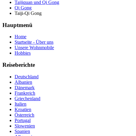
Taijiquan und Qi Gong
Qi Gong
Taiji-Qi Gong
Hauptmenü
Home
Startseite - Über uns
Unsere Wohnmobile
Hobbies
Reiseberichte
Deutschland
Albanien
Dänemark
Frankreich
Griechenland
Italien
Kroatien
Österreich
Portugal
Slowenien
Spanien