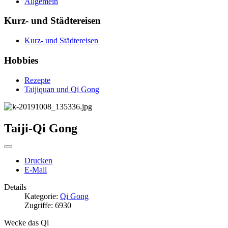
Allgemein
Kurz- und Städtereisen
Kurz- und Städtereisen
Hobbies
Rezepte
Taijiquan und Qi Gong
Taiji-Qi Gong
Drucken
E-Mail
Details
Kategorie:
Qi Gong
Zugriffe: 6930
Wecke das Qi