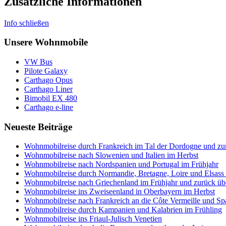
Zusätzliche Informationen
Info schließen
Unsere Wohnmobile
VW Bus
Pilote Galaxy
Carthago Opus
Carthago Liner
Bimobil EX 480
Carthago e-line
Neueste Beiträge
Wohnmobilreise durch Frankreich im Tal der Dordogne und zum
Wohnmobilreise nach Slowenien und Italien im Herbst
Wohnmobilreise nach Nordspanien und Portugal im Frühjahr
Wohnmobilreise durch Normandie, Bretagne, Loire und Elsas
Wohnmobilreise nach Griechenland im Frühjahr und zurück üb
Wohnmobilreise ins Zweiseenland in Oberbayern im Herbst
Wohnmobilreise nach Frankreich an die Côte Vermeille und S
Wohnmobilreise durch Kampanien und Kalabrien im Frühling
Wohnmobilreise ins Friaul-Julisch Venetien