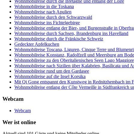
Wohnmobilreise durch die Bretagne und entlang der Loire
Wohnmobilreise in die Toskana
Wohnmobilreise nach Apulien
Wohnmobilreise durch den Schwarzwald
Wohnmobilreise ins Fichtelgebirge
Wohnmobilreise entlang der Bier- und Burgenstraße in Oberfr
Wohnmobilreise durch Sachsen, Brandenburg ins Havelland
Wohnmobilreise durch die Fränkische Schweiz
Gedeckter Apfelkuchen
Wohnmobilreise Toscana, Liguren, Cinque Terre und Blumenri
Wohnmobilreise Konstanz, Radolfzell und Meersburg am Bod
Wohnmobilreise zu den Oberitalienischen Seen Lago Maggiore
Wohnmobilreise nach Sizilien über Kalabrien, Basilicata und A
Wohnmobilreise rund um den Gardasee
Wohnmobilreise auf die Insel Korsika
Mit Qi Gong entspannt den Kunstweg in Rednitzhembach im Fr
Wohnmobilreise entlang der Côte Vermeille in Südfrankreich u
Webcam
Webcam
Wer ist online
Aktuell sind 101 Gäste und keine Mitglieder online